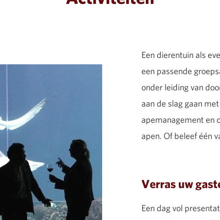
Een dierentuin als ev
een passende groepsa
onder leiding van doo
aan de slag gaan me
apemanagement en on
apen. Of beleef één v
Verras uw gast
Een dag vol presentat