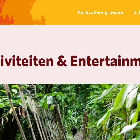
Particuliere groepen
Sc
iviteiten & Entertain