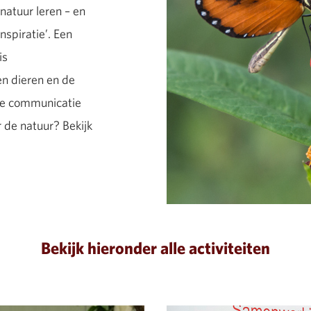
atuur leren – en
nspiratie’. Een
is
en dieren en de
eve communicatie
r de natuur? Bekijk
Bekijk hieronder alle activiteiten