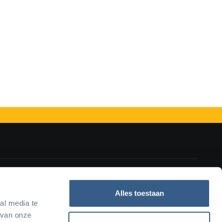
ws
Bio-inspiratie
Informatiebrochure
Contact
Alles toestaan
al media te
 van onze