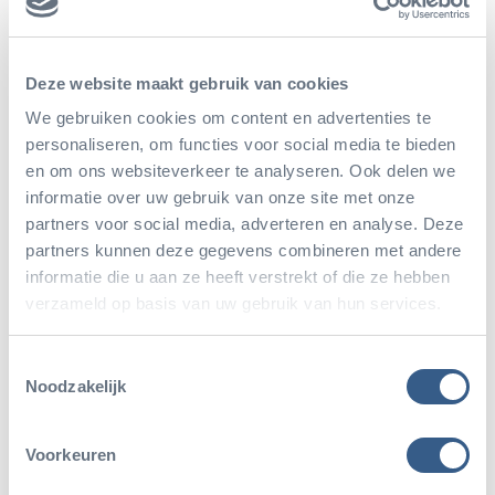
Interactief samenspel
Allereerst speelt iedereen hetzelfde ritme als
Deze website maakt gebruik van cookies
opwarmer, zo ziet u al heel snel waar naartoe wordt
We gebruiken cookies om content en advertenties te
gewerkt; interactie en samenspel. Dan werkt de groep,
personaliseren, om functies voor social media te bieden
spelenderwijs, toe naar een multi-ritmisch eindresultaat
en om ons websiteverkeer te analyseren. Ook delen we
informatie over uw gebruik van onze site met onze
waarin ook ruimte is voor eigen inbreng. Dit is een
partners voor social media, adverteren en analyse. Deze
dynamische workshop waarin iedereen wat van zichzelf
partners kunnen deze gegevens combineren met andere
laat zien en waarbij ook zeker de lachspieren
informatie die u aan ze heeft verstrekt of die ze hebben
verzameld op basis van uw gebruik van hun services.
aangesproken worden!
U en uw gezelschap bespelen:
Toestemmingsselectie
djembé
Noodzakelijk
bastrommels
Voorkeuren
shakers zoals de maracas