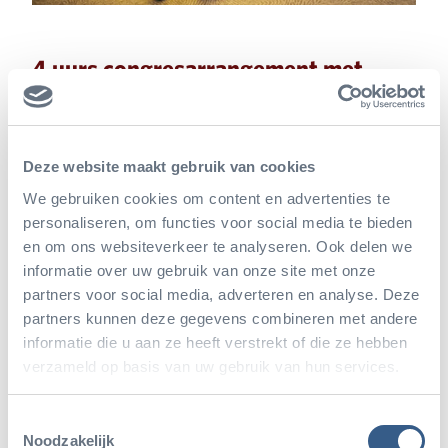
4 uurs congresarrangement met
lunch of borrel € 53 p.p.*
Het 4 uurs congresarrangement met lunch of borrel
Deze website maakt gebruik van cookies
bestaat uit:
We gebruiken cookies om content en advertenties te
personaliseren, om functies voor social media te bieden
en om ons websiteverkeer te analyseren. Ook delen we
• Entree en parkeren
informatie over uw gebruik van onze site met onze
• Ontvangst met koffie of thee en zoete lekkernijen
partners voor social media, adverteren en analyse. Deze
partners kunnen deze gegevens combineren met andere
• Onbeperkt koffie, thee, bronwater en mini
informatie die u aan ze heeft verstrekt of die ze hebben
candybars
verzameld op basis van uw gebruik van hun services.
• Safari Lunch of Safari Borrel
Toestemmingsselectie
Noodzakelijk