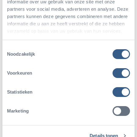
informatie over uw gebruik van onze site met onze
doorloop gaat erg vlot en ook tijdens de
partners voor social media, adverteren en analyse. Deze
lunch een hele gezellige en ontspannen
partners kunnen deze gegevens combineren met andere
sfeer, mede dankzij de organisatie. En
informatie die u aan ze heeft verstrekt of die ze hebben
daarbij is de locatie een inspirerende
verzameld op basis van uw gebruik van hun services.
omgeving. Echt een aanrader!!
Mieke Stegeman
Toestemmingsselectie
Noodzakelijk
Boom beroepsonderwijs
Voorkeuren
Statistieken
De personeelsdag van SIMON scholen
Marketing
vond voor het eerst plaats in het Safari
Meeting Centre van Burgers' Zoo. Het
thema was: Trots op SIMON! Diverse
Details tonen