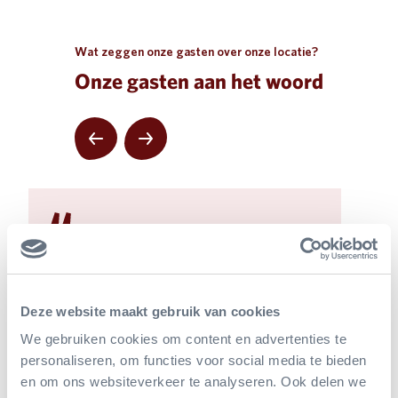
Wat zeggen onze gasten over onze locatie?
Onze gasten aan het woord
Volgende
Zowel voorafgaand als tijdens het congres
een hele fijne organisatie om mee samen
te werken. Betrokken, flexibel en
Deze website maakt gebruik van cookies
enthousiast denken ze met ons mee. Ze
We gebruiken cookies om content en advertenties te
zijn ingesteld op grote groepen, 500 man
personaliseren, om functies voor social media te bieden
is geen enkel probleem, ook niet met
en om ons websiteverkeer te analyseren. Ook delen we
meerdere workshoprondes en zalen. De